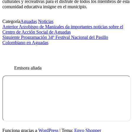
culturales y recreativas para el disfrute de todos los miembros de esta
comunidad educativa insigne en el municipio.
Categoría
Aguadas
Noticias
Navegación
Entrada
Anterior
Arzobispo de Manizales da importantes noticias sobre el
anterior
Centro de Acción Social de Aguadas
de
Siguiente
Siguiente
Programación 34º Festival Nacional del Pasillo
entradas
entrada
Colombiano en Aguadas
Emisora aliada
Funciona gracias a
WordPress
|
Tema:
Envo Shopper